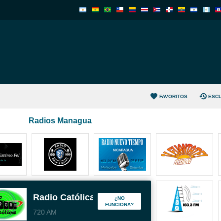
FAVORITOS
ESC
Radios Managua
Radio Católica
¿NO
FUNCIONA?
720 AM