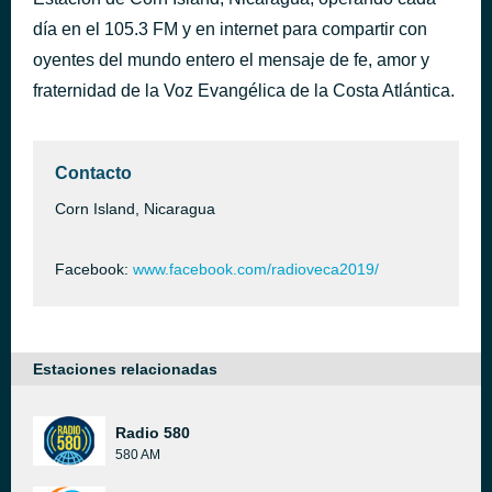
Stedy alvarado anira kama lukisma .m4a
hace 2 días
día en el 105.3 FM y en internet para compartir con
Topic - Voy A Sanar Tus Heridas
oyentes del mundo entero el mensaje de fe, amor y
hace 2 días
Hector Fuentes
fraternidad de la Voz Evangélica de la Costa Atlántica.
Contacto
Corn Island, Nicaragua
Facebook:
www.facebook.com/radioveca2019/
Estaciones relacionadas
Radio 580
580 AM