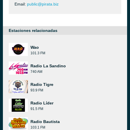
Email:
public@pirata.biz
Estaciones relacionadas
Wao
101.3 FM
Radio La Sandino
740 AM
Radio Tigre
93.9 FM
Radio Líder
91.5 FM
Radio Bautista
103.1 FM