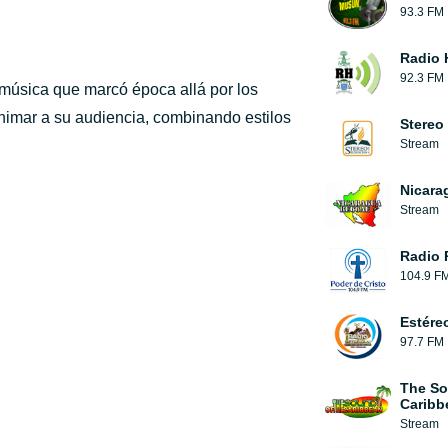
93.3 FM
Radio
92.3 FM
 música que marcó época allá por los
imar a su audiencia, combinando estilos
Stereo
Stream
Nicara
Stream
Radio 
104.9 F
Estére
97.7 FM
The So
Caribb
Stream