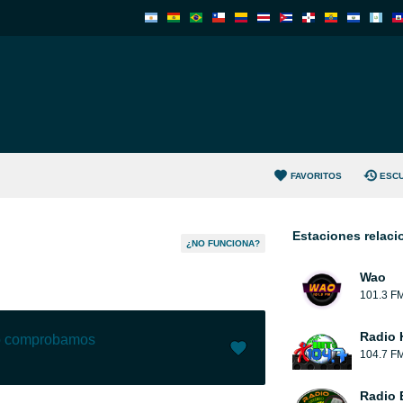
FAVORITOS
ESC
Estaciones relac
¿NO FUNCIONA?
Wao
101.3 F
Radio 
lo comprobamos
104.7 F
Me gusta (
72
)
(
0
)
Radio 