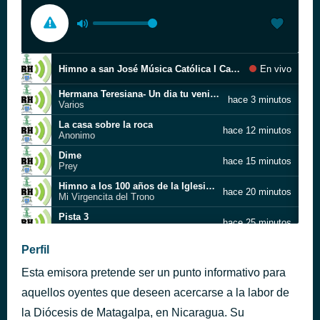
Himno a san José Música Católica I Canción a san José
En vivo
Hermana Teresiana- Un dia tu veniste a mi vida
hace 3 minutos
Varios
La casa sobre la roca
hace 12 minutos
Anonimo
Dime
hace 15 minutos
Prey
Himno a los 100 años de la Iglesia en Nicaragua
hace 20 minutos
Mi Virgencita del Trono
Pista 3
hace 25 minutos
Intérprete desconocido
HAY ALGO EN MI
Perfil
hace 29 minutos
GE LA
Esta emisora pretende ser un punto informativo para
Estaba pensando (Sara Torres)
hace 34 minutos
artist
aquellos oyentes que deseen acercarse a la labor de
la Diócesis de Matagalpa, en Nicaragua. Su
Wilfrido Taveras Alusion Jesus Verbo no Sustantivo avi
hace 38 minutos