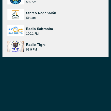
580 AM
Stereo Redención
Stream
Radio Sabrosita
100.1 FM
Radio Tigre
93.9 FM