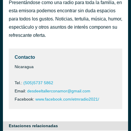
Presentándose como una radio para toda la familia, en
El Maestro de Galilea
hace 53 minutos
esta emisora podemos encontrar sin duda espacios
Alex Rodriguez
para todos los gustos. Noticias, tertulia, música, humor,
espectáculo y otros asuntos de interés componen su
refrescante oferta.
Contacto
Nicaragua
Tel.:
(505)5737 5862
Email:
desdeeltallerconamor@gmail.com
Facebook:
www.facebook.com/etmradio2021/
Estaciones relacionadas