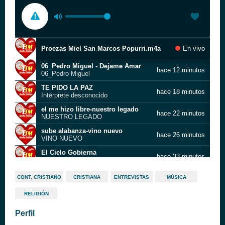
Proezas Miel San Marcos Popurri.m4a
En vivo
06_Pedro Miguel - Dejame Amar
hace 12 minutos
06_Pedro Miguel
TE PIDO LA PAZ
hace 18 minutos
Intérprete desconocido
el me hizo libre-nuestro legado
hace 22 minutos
NUESTRO LEGADO
sube alabanza-vino nuevo
hace 26 minutos
VINO NUEVO
El Cielo Gobierna
hace 33 minutos
David Scarpeta
noticias ETM 001
hace 39 minutos
CONT. CRISTIANO
CRISTIANA
ENTREVISTAS
MÚSICA
RELIGIÓN
te dare lo mejor del trigo
hace 43 minutos
RIGOBERTO MAYA
Perfil
Escuché La Voz
hace 47 minutos
Rabito