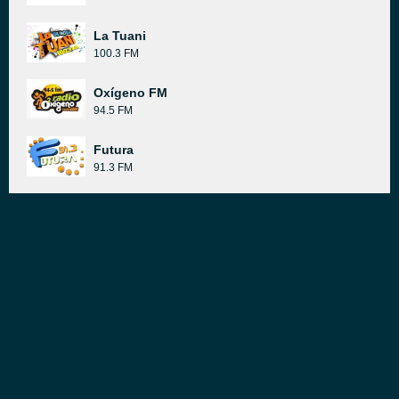
La Tuani
100.3 FM
Oxígeno FM
94.5 FM
Futura
91.3 FM