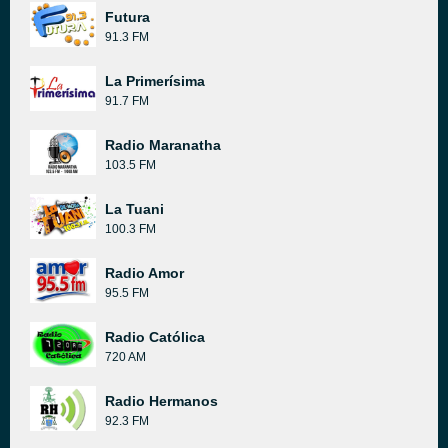
Futura
91.3 FM
La Primerísima
91.7 FM
Radio Maranatha
103.5 FM
La Tuani
100.3 FM
Radio Amor
95.5 FM
Radio Católica
720 AM
Radio Hermanos
92.3 FM