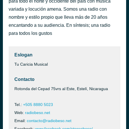
para todo el norte y occidente del país con música
Sin Ti
variada y locución amena. Somos una radio con
hace 30 minutos
Chino & Nacho
nombre y estilo propio que lleva más de 20 años
encantando a su audiencia. En síntesis; una radio
para todos los gustos
Eslogan
Tu Caricia Musical
Contacto
Rotonda del Cepad 75vrs al Este, Estelí, Nicaragua
Tel.:
+505 8880 5023
Web:
radiobeso.net
Email:
contacto@radiobeso.net
Facebook:
www.facebook.com/stereobeso/