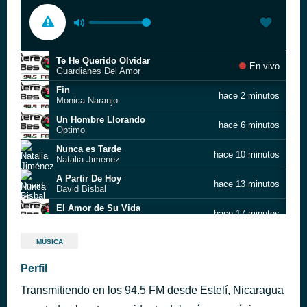
Te He Querido Olvidar
En vivo
Guardianes Del Amor
Fin
hace 2 minutos
Monica Naranjo
Un Hombre Llorando
hace 6 minutos
Optimo
Nunca es Tarde
hace 10 minutos
Natalia Jiménez
A Partir De Hoy
hace 13 minutos
David Bisbal
El Amor de Su Vida
hace 17 minutos
Pandora
Na Na Na (Dulce Niña)
hace 20 minutos
MÚSICA
A.B. Quintanilla III
Prender El Fuego Otra Vez
Perfil
hace 24 minutos
Magneto
Transmitiendo en los 94.5 FM desde Estelí, Nicaragua
Rechazame
hace 27 minutos
Prince Royce