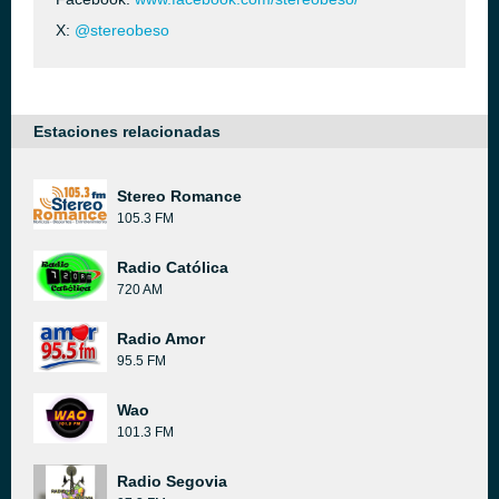
X:
@stereobeso
Estaciones relacionadas
Stereo Romance
105.3 FM
Radio Católica
720 AM
Radio Amor
95.5 FM
Wao
101.3 FM
Radio Segovia